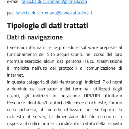
e-mail:
fabio.balducciromano@gmail.com
pec:
fabio.balducciromano@avvocatiudine.it
Tipologie di dati trattati
Dati di navigazione
I sistemi informatici e le procedure software preposte al
funzionamento del Sito acquisiscono, nel corso del loro
normale esercizio, alcuni dati personali la cui trasmissione
è implicita nell'uso dei protocolli di comunicazione di
Internet.
In questa categoria di dati rientrano gli indirizzi IP o i nomi
a dominio dei computer e dei terminali utilizzati dagli
utenti, gli indirizzi in notazione URI/URL (Uniform
Resource Identifier/Locator) delle risorse richieste, l'orario
della richiesta, il metodo utilizzato nel sottoporre la
richiesta al server, la dimensione del file ottenuto in
risposta, il codice numerico indicante lo stato della risposta