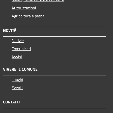
Autorizzazioni
Agricoltura e pesca
NOVITÀ
Notizie
Comunicati
Avvisi
VIVERE IL COMUNE
Luoghi
Eventi
CONTATTI