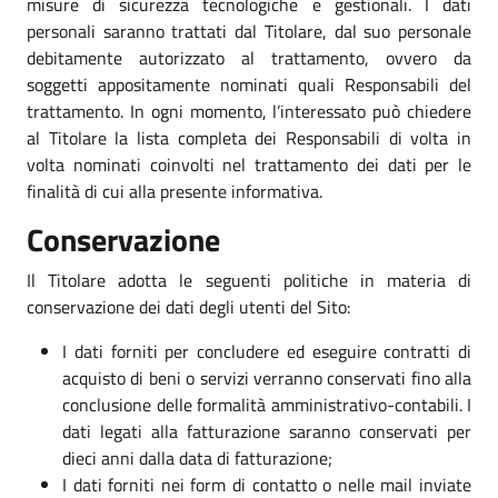
misure di sicurezza tecnologiche e gestionali. I dati
personali saranno trattati dal Titolare, dal suo personale
debitamente autorizzato al trattamento, ovvero da
soggetti appositamente nominati quali Responsabili del
trattamento. In ogni momento, l’interessato può chiedere
al Titolare la lista completa dei Responsabili di volta in
volta nominati coinvolti nel trattamento dei dati per le
finalità di cui alla presente informativa.
Conservazione
Il Titolare adotta le seguenti politiche in materia di
conservazione dei dati degli utenti del Sito:
I dati forniti per concludere ed eseguire contratti di
acquisto di beni o servizi verranno conservati fino alla
conclusione delle formalità amministrativo-contabili. I
dati legati alla fatturazione saranno conservati per
dieci anni dalla data di fatturazione;
I dati forniti nei form di contatto o nelle mail inviate