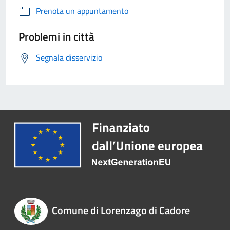
Prenota un appuntamento
Problemi in città
Segnala disservizio
Comune di Lorenzago di Cadore