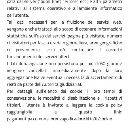
data dal server (“buon fine”, “errore”, ecc.) e altri parametri
relativi al sistema operativo e all'ambiente informatico
dell'utente.
Tali dati, necessari per la fruizione dei servizi web,
vengono anche trattati allo scopo di ottenere informazioni
statistiche sull'uso dei servizi (pagine più visitate, numero
di visitatori per fascia oraria o giornaliera, aree geografiche
di provenienza, ecc.) e/o controllare il corretto
funzionamento dei servizi offerti.
I dati di navigazione non persistono per più di 60 giorni e
vengono cancellati immediatamente dopo la loro
aggregazione (salve eventuali necessità di accertamento di
reati da parte dell'Autorità giudiziaria).
Per dettagli sull’elenco dei cookie, i loro tempi di
conservazione, le modalità di disabilitazione e i rispettivi
titolari, l’utente è invitato a leggere la cookie policy
raggiungibile a questo link:
pagamentipa.comune.lorenzagodicadore.bl.it/it/cookie