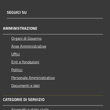
SEGUICI SU
AMMINISTRAZIONE
Organi di Governo
Aree Amministrative
Uffici
Enti e fondazioni
Politici
Personale Amministrativo
Documenti e dati
CATEGORIE DI SERVIZIO
Anagrafe e stato civile