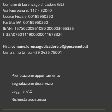
Comune di Lorenzago di Cadore (BL)
Via Faureana n. 117 - 32040
Codice Fiscale: 00185950250
Partita IVA: 00185950250
IBAN:
IT57S0200861080 000003465
326
IT33A0760111900000011673324
PEC:
comune.lorenzagodicadore.bl@pecveneto.it
Centralino Unico: +39 0435 75001
Prenotazione appuntamento
Segnalazione disservizio
Leggi le FAQ
Richiesta assistenza