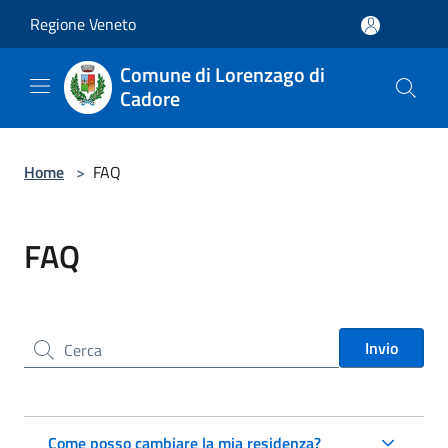
Salta al contenuto principale
Regione Veneto
Comune di Lorenzago di
Cadore
Home
>
FAQ
FAQ
Cerca nel sito
Invio
Come posso cambiare la mia residenza?