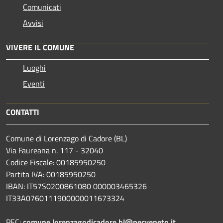
Comunicati
Avvisi
VIVERE IL COMUNE
Luoghi
Eventi
CONTATTI
Comune di Lorenzago di Cadore (BL)
Via Faureana n. 117 - 32040
Codice Fiscale: 00185950250
Partita IVA: 00185950250
IBAN:
IT57S0200861080 000003465
326
IT33A0760111900000011673324
PEC:
comune.lorenzagodicadore.bl@pecveneto.it