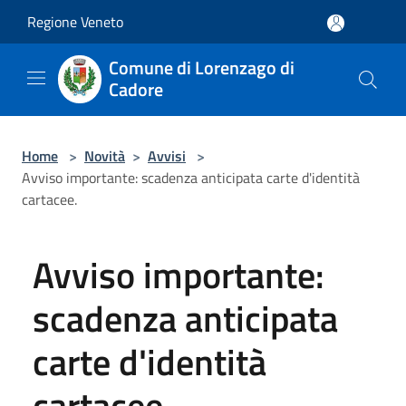
Salta al contenuto principale
Regione Veneto
Comune di Lorenzago di
Cadore
Home
>
Novità
>
Avvisi
>
Avviso importante: scadenza anticipata carte d'identità
cartacee.
Avviso importante:
scadenza anticipata
carte d'identità
cartacee.