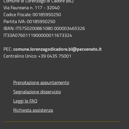
Comune di Lorenzago di Cadore (BL)
Via Faureana n. 117 - 32040
Codice Fiscale: 00185950250
Partita IVA: 00185950250
IBAN:
IT57S0200861080 000003465
326
IT33A0760111900000011673324
PEC:
comune.lorenzagodicadore.bl@pecveneto.it
Centralino Unico: +39 0435 75001
Prenotazione appuntamento
Segnalazione disservizio
Leggi le FAQ
Richiesta assistenza