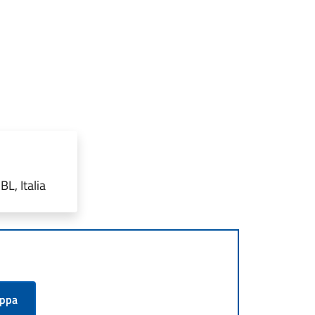
L, Italia
appa