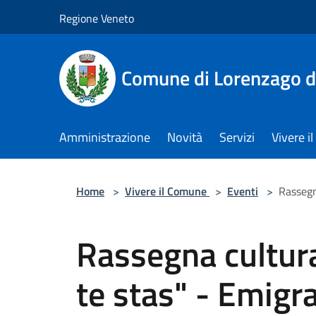
Salta al contenuto principale
Regione Veneto
Comune di Lorenzago d
Amministrazione
Novità
Servizi
Vivere 
Home
>
Vivere il Comune
>
Eventi
>
Rassegn
Rassegna cultura
te stas" - Emigr