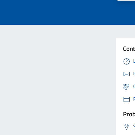
Cont
Prob