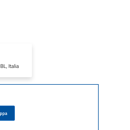
L, Italia
appa