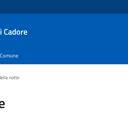
i Cadore
il Comune
della notte
e