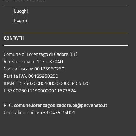
Luoghi
Eventi
CONTATTI
Comune di Lorenzago di Cadore (BL)
Via Faureana n. 117 - 32040
Codice Fiscale: 00185950250
Partita IVA: 00185950250
IBAN:
IT57S0200861080 000003465
326
IT33A0760111900000011673324
PEC:
comune.lorenzagodicadore.bl@pecveneto.it
Centralino Unico: +39 0435 75001